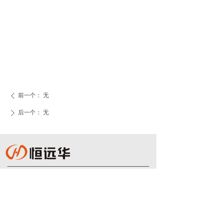
前一个：
无
ꄴ
后一个：
无
ꄲ
010-68423188
hyh@hyhinfo.com
北京市海淀区西三环北路50号豪柏大厦C1座1009